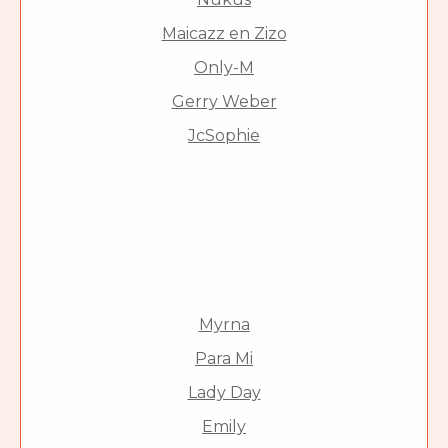
Maicazz en Zizo
Only-M
Gerry Weber
JcSophie
Myrna
Para Mi
Lady Day
Emily