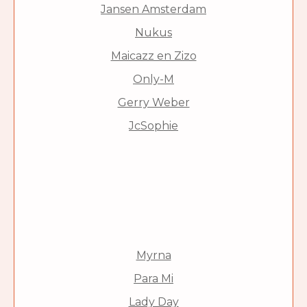
Jansen Amsterdam
Nukus
Maicazz en Zizo
Only-M
Gerry Weber
JcSophie
Myrna
Para Mi
Lady Day