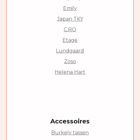
Emily
Japan TKY
C.RO
Etage
Lundgaard
Zoso
Helena Hart
Accessoires
Burkely tassen